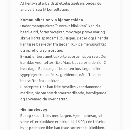
Af hensyn til arbejdstilrettelæggelsen, bedes du
angive årsag til konsultation.
Kommunikation via hjemmesiden
Under menupunktet “Kontakt klinikken” kan du
bestille tid, forny recepter, modtage prøvesvar og
skrive korte spørgsmål til lægen. Det er også her,du
kan læse beskeder fra lægen. Klik på menupunktet
og opret dig som bruger.
E-mail: er beregnet til korte spørgsmål og svar. Der
kan ikke vedhæftes filer. Mails besvares indenfor 2
hverdage. Bestilling af tid enten hos lægen eller
sygeplejersken er først gældende, når aftalen er
bekræftet fra klinikken.
E-recepter: Der kan ikke bestilles vanedannende
medicin, såsom stærk smertestillende, beroligende
og sovemedicin over nettet.
Hjemmebesøg
Besøg skal aftales med lægen. Hjemmebesøg vil
være efter klinikken er lukket kl. 16:00, i de tilfælde
hvor patienten ikke kan transporteres til klinikken.