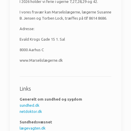
I 2026 holder vi ferie i ugerne 7,27,28,29 og 42.
I vores fravær kan Marselislægerne, lægerne Susanne
B. Jensen og Torben Lock, træffes på tlf 8614 8686.
Adresse:
Evald Krogs Gade 15 1. Sal
8000 Aarhus C
www.Marselislægerne.dk
Links
Generelt om sundhed og sygdom
sundhed.dk
netdoktor.dk
Sundhedsvæsnet
lægevagten.dk